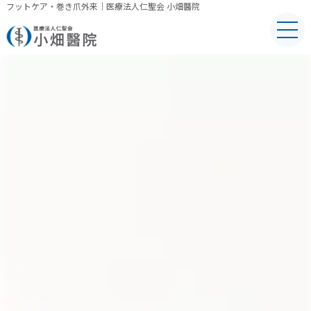
フットケア・巻き爪外来｜医療法人仁聖会 小畑醫院
TOP
当院について
初診の方へ
内科・小児科
糖尿病内科
人工透析内科
手足の痺れ、痛み・腰痛外来
リハビリテーション科
放射線科
フットケア・巻き爪外来
生活習慣病