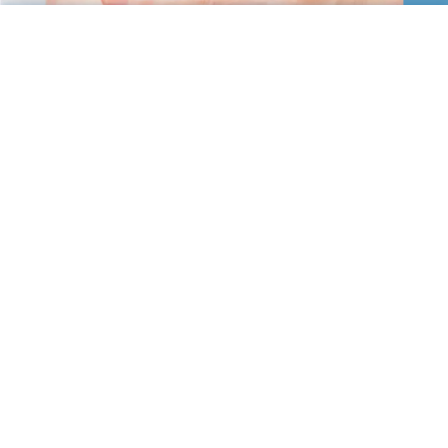
ペディグラステクノロジーとは
日本で生まれた、特許取得済みの巻き爪ケア法です。
下記の特徴があります。
痛くない
施術後即座に痛みが消える
片側だけの巻き爪にも対応
刃物や針をつかわない