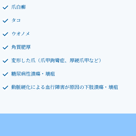
爪白癬
タコ
ウオノメ
角質肥厚
変形した爪（爪甲鉤彎症、厚硬爪甲など）
糖尿病性潰瘍・壊疽
動脈硬化による血行障害が原因の下肢潰瘍・壊疽